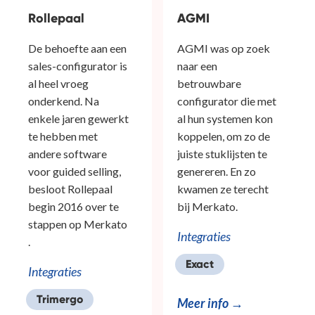
Rollepaal
AGMI
De behoefte aan een
AGMI was op zoek
sales-configurator is
naar een
al heel vroeg
betrouwbare
onderkend. Na
configurator die met
enkele jaren gewerkt
al hun systemen kon
te hebben met
koppelen, om zo de
andere software
juiste stuklijsten te
voor guided selling,
genereren. En zo
besloot Rollepaal
kwamen ze terecht
begin 2016 over te
bij Merkato.
stappen op Merkato
Integraties
.
Exact
Integraties
Trimergo
Meer info →