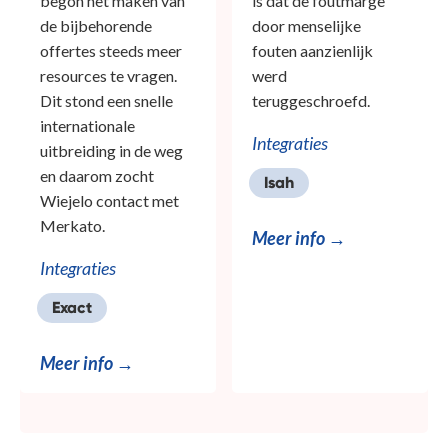
begon het maken van
is dat de foutmarge
de bijbehorende
door menselijke
offertes steeds meer
fouten aanzienlijk
resources te vragen.
werd
Dit stond een snelle
teruggeschroefd.
internationale
Integraties
uitbreiding in de weg
en daarom zocht
Isah
Wiejelo contact met
Merkato.
Meer info →
Integraties
Exact
Meer info →